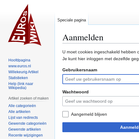
Speciale pagina
Aanmelden
Naar
Naar
U moet cookies ingeschakeld hebben o
navigatie
zoeken
Je kunt hier inloggen met dezelfde geg
Hoofdpagina
springen
springen
www.euros.nl
Gebruikersnaam
Willekeurig Artikel
Statistieken
Help (link naar
Wikipedia)
Wachtwoord
Artikel zoeken of maken
Alle categorieën
Alle artikelen
Aangemeld blijven
Lijst van redirects
Gewenste categorieën
Aanmeld
Gewenste artikelen
Recente wijzigingen