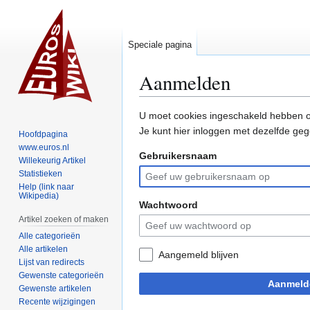
Speciale pagina
Aanmelden
Naar
Naar
U moet cookies ingeschakeld hebben o
navigatie
zoeken
Je kunt hier inloggen met dezelfde geg
Hoofdpagina
springen
springen
www.euros.nl
Gebruikersnaam
Willekeurig Artikel
Statistieken
Help (link naar
Wikipedia)
Wachtwoord
Artikel zoeken of maken
Alle categorieën
Alle artikelen
Aangemeld blijven
Lijst van redirects
Gewenste categorieën
Aanmeld
Gewenste artikelen
Recente wijzigingen