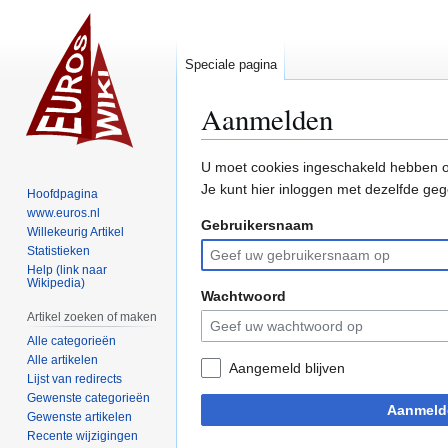
Speciale pagina
Aanmelden
Naar
Naar
U moet cookies ingeschakeld hebben o
navigatie
zoeken
Je kunt hier inloggen met dezelfde geg
Hoofdpagina
springen
springen
www.euros.nl
Gebruikersnaam
Willekeurig Artikel
Statistieken
Help (link naar
Wikipedia)
Wachtwoord
Artikel zoeken of maken
Alle categorieën
Alle artikelen
Aangemeld blijven
Lijst van redirects
Gewenste categorieën
Aanmeld
Gewenste artikelen
Recente wijzigingen