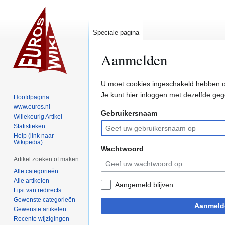
Speciale pagina
Aanmelden
Naar
Naar
U moet cookies ingeschakeld hebben o
navigatie
zoeken
Je kunt hier inloggen met dezelfde geg
Hoofdpagina
springen
springen
www.euros.nl
Gebruikersnaam
Willekeurig Artikel
Statistieken
Help (link naar
Wikipedia)
Wachtwoord
Artikel zoeken of maken
Alle categorieën
Alle artikelen
Aangemeld blijven
Lijst van redirects
Gewenste categorieën
Aanmeld
Gewenste artikelen
Recente wijzigingen