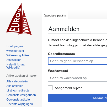
Speciale pagina
Aanmelden
Naar
Naar
U moet cookies ingeschakeld hebben o
navigatie
zoeken
Je kunt hier inloggen met dezelfde geg
Hoofdpagina
springen
springen
www.euros.nl
Gebruikersnaam
Willekeurig Artikel
Statistieken
Help (link naar
Wikipedia)
Wachtwoord
Artikel zoeken of maken
Alle categorieën
Alle artikelen
Aangemeld blijven
Lijst van redirects
Gewenste categorieën
Aanmeld
Gewenste artikelen
Recente wijzigingen