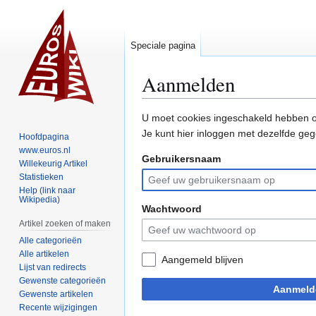
Speciale pagina
Aanmelden
Naar
Naar
U moet cookies ingeschakeld hebben o
navigatie
zoeken
Je kunt hier inloggen met dezelfde geg
Hoofdpagina
springen
springen
www.euros.nl
Gebruikersnaam
Willekeurig Artikel
Statistieken
Help (link naar
Wikipedia)
Wachtwoord
Artikel zoeken of maken
Alle categorieën
Alle artikelen
Aangemeld blijven
Lijst van redirects
Gewenste categorieën
Aanmeld
Gewenste artikelen
Recente wijzigingen