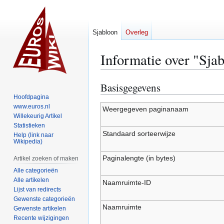
Sjabloon
Overleg
Informatie over "Sja
Basisgegevens
Naar
Naar
navigatie
zoeken
Hoofdpagina
www.euros.nl
springen
springen
Weergegeven paginanaam
Willekeurig Artikel
Statistieken
Standaard sorteerwijze
Help (link naar
Wikipedia)
Paginalengte (in bytes)
Artikel zoeken of maken
Alle categorieën
Alle artikelen
Naamruimte-ID
Lijst van redirects
Gewenste categorieën
Naamruimte
Gewenste artikelen
Recente wijzigingen