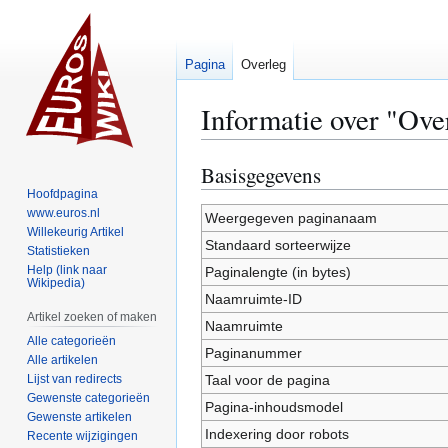
Pagina
Overleg
Informatie over "Ove
Basisgegevens
Naar
Naar
navigatie
zoeken
Hoofdpagina
www.euros.nl
springen
springen
Weergegeven paginanaam
Willekeurig Artikel
Standaard sorteerwijze
Statistieken
Help (link naar
Paginalengte (in bytes)
Wikipedia)
Naamruimte-ID
Artikel zoeken of maken
Naamruimte
Alle categorieën
Paginanummer
Alle artikelen
Lijst van redirects
Taal voor de pagina
Gewenste categorieën
Pagina-inhoudsmodel
Gewenste artikelen
Indexering door robots
Recente wijzigingen