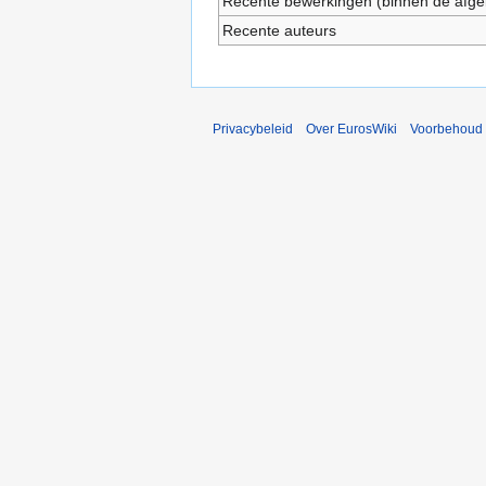
Recente bewerkingen (binnen de afge
Recente auteurs
Privacybeleid
Over EurosWiki
Voorbehoud