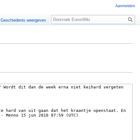
Aanmelden
Z
Geschiedenis weergeven
o
e
k
e
n