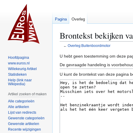
Pagina
Overleg
Brontekst bekijken v
←
Overleg:Buitenboordmotor
Naar
Naar
U hebt geen toestemming om deze pag
Hoofdpagina
navigatie
zoeken
www.euros.nl
De gevraagde handeling is voorbehoud
springen
springen
Willekeurig Artikel
U kunt de brontekst van deze pagina b
Statistieken
Help (link naar
Wikipedia)
Artikel zoeken of maken
Alle categorieën
Alle artikelen
Lijst van redirects
Gewenste categorieën
Gewenste artikelen
Recente wijzigingen