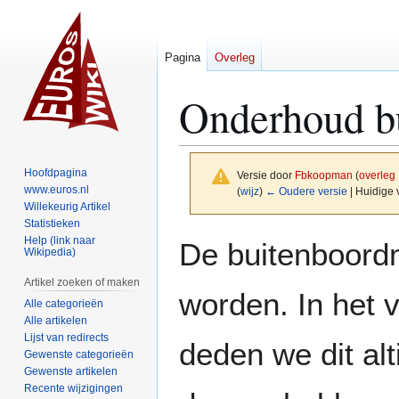
Pagina
Overleg
Onderhoud b
Hoofdpagina
Versie door
Fbkoopman
(
overleg
www.euros.nl
(
wijz
)
← Oudere versie
| Huidige 
Willekeurig Artikel
Statistieken
Naar
Naar
Help (link naar
De buitenboordm
Wikipedia)
navigatie
zoeken
springen
springen
Artikel zoeken of maken
worden. In het 
Alle categorieën
Alle artikelen
Lijst van redirects
deden we dit alt
Gewenste categorieën
Gewenste artikelen
Recente wijzigingen