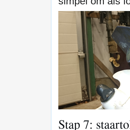
simpel om als l
Stap 7: staart