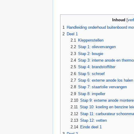
Inhoud
1
Handleiding onderhoud buitenboord mo
2
Deel 1
2.1
Kleppenstellen
2.2
Stap 1: olievervangen
2.3
Stap 2: bougie
2.4
Stap 3: interne anode en thermo
2.5
Stap 4: brandstoffilter
2.6
Stap 5: schroef
2.7
Stap 6: externe anode los halen
2.8
Stap 7: staartolie vervangen
2.9
Stap 8: impeller
2.10
Stap 9: externe anode montere
2.11
Stap 10: koeling en benzine le
2.12
Stap 11: carburateur schoonm
2.13
Stap 12: vetten
2.14
Einde deel 1
3
Deel 2