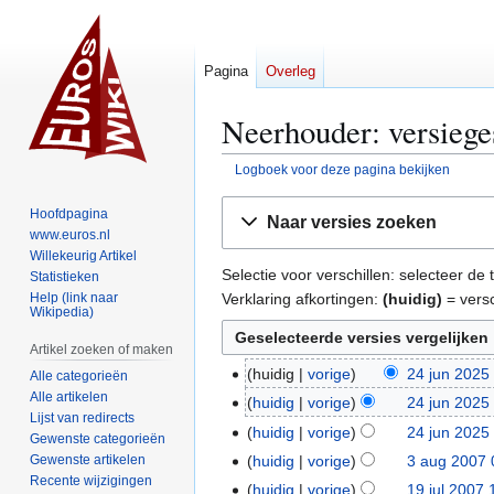
Pagina
Overleg
Neerhouder: versiege
Logboek voor deze pagina bekijken
Naar
Naar
Hoofdpagina
Naar versies zoeken
navigatie
zoeken
www.euros.nl
springen
springen
Willekeurig Artikel
Selectie voor verschillen: selecteer d
Statistieken
Verklaring afkortingen:
(huidig)
= versc
Help (link naar
Wikipedia)
Artikel zoeken of maken
huidig
vorige
24 jun 2025
2
Alle categorieën
G
Alle artikelen
4
huidig
vorige
24 jun 2025
Lijst van redirects
e
j
G
huidig
vorige
24 jun 2025
Gewenste categorieën
e
u
e
G
Gewenste artikelen
huidig
vorige
3 aug 2007 
3
n
n
e
e
Recente wijzigingen
G
a
huidig
vorige
19 jul 2007 
1
b