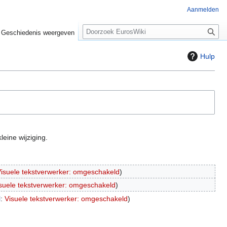
Aanmelden
Z
Geschiedenis weergeven
o
e
Hulp
k
e
n
leine wijziging.
isuele tekstverwerker: omgeschakeld
suele tekstverwerker: omgeschakeld
l
:
Visuele tekstverwerker: omgeschakeld