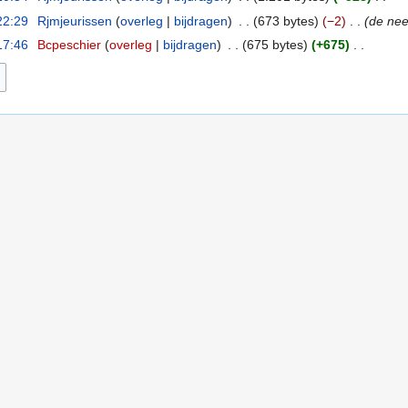
22:29
Rjmjeurissen
overleg
bijdragen
673 bytes
−2
de neer
17:46
Bcpeschier
overleg
bijdragen
675 bytes
+675