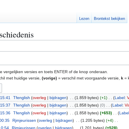
Lezen
Brontekst bekijken
schiedenis
e te vergelijken versies en toets ENTER of de knop onderaan.
hil met huidige versie,
(vorige)
= verschil met voorgaande versie,
k
= k
 15:41
Tfenglish
overleg
bijdragen
1.859 bytes
+1
Label
:
V
 15:37
Tfenglish
overleg
bijdragen
1.858 bytes
0
Label
:
Vi
 15:36
Tfenglish
overleg
bijdragen
1.858 bytes
+653
Labe
00:35
Rjmjeurissen
overleg
bijdragen
1.205 bytes
+4
10:54
Rjmjeurissen
overleg
bijdragen
1.201 bytes
+528