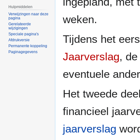
ingepland, met 
Hulpmiddelen
Verwijzingen naar deze
weken.
pagina
Gerelateerde
wijzigingen
Speciale pagina's
Tijdens het eer
Afdrukversie
Permanente koppeling
Paginagegevens
Jaarverslag
, de
eventuele ander
Het tweede deel
financieel jaar
jaarverslag
word