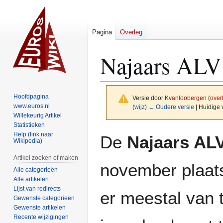
Pagina
Overleg
Najaars ALV
Hoofdpagina
Versie door
Kvanloobergen
(
over
www.euros.nl
(
wijz
)
← Oudere versie
| Huidige 
Willekeurig Artikel
Statistieken
Naar
Naar
Help (link naar
De
Najaars AL
Wikipedia)
navigatie
zoeken
springen
springen
Artikel zoeken of maken
november plaats
Alle categorieën
Alle artikelen
Lijst van redirects
er meestal van 
Gewenste categorieën
Gewenste artikelen
Recente wijzigingen