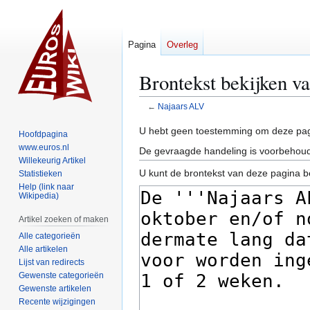
Pagina
Overleg
Brontekst bekijken v
←
Najaars ALV
Naar
Naar
U hebt geen toestemming om deze pag
Hoofdpagina
navigatie
zoeken
www.euros.nl
De gevraagde handeling is voorbehoud
springen
springen
Willekeurig Artikel
U kunt de brontekst van deze pagina b
Statistieken
Help (link naar
Wikipedia)
Artikel zoeken of maken
Alle categorieën
Alle artikelen
Lijst van redirects
Gewenste categorieën
Gewenste artikelen
Recente wijzigingen