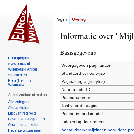
Pagina
Overleg
Informatie over "Mijl
Basisgegevens
Naar
Naar
navigatie
zoeken
Hoofdpagina
www.euros.nl
springen
springen
Weergegeven paginanaam
Willekeurig Artikel
Standaard sorteerwijze
Statistieken
Help (link naar
Paginalengte (in bytes)
Wikipedia)
Naamruimte-ID
Artikel zoeken of maken
Paginanummer
Alle categorieën
Taal voor de pagina
Alle artikelen
Lijst van redirects
Pagina-inhoudsmodel
Gewenste categorieën
Indexering door robots
Gewenste artikelen
Aantal doorverwijzingen naar deze pa
Recente wijzigingen