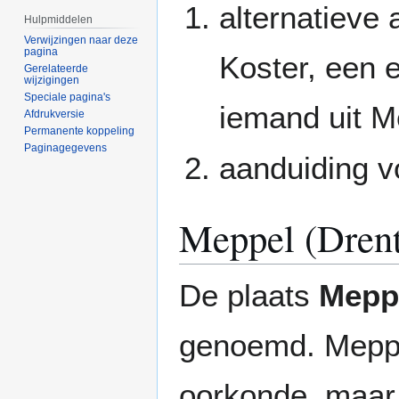
alternatieve
Hulpmiddelen
Verwijzingen naar deze
pagina
Koster, een 
Gerelateerde
wijzigingen
Speciale pagina's
iemand uit M
Afdrukversie
Permanente koppeling
Paginagegevens
aanduiding v
Meppel (Dren
De plaats
Mepp
genoemd. Meppe
oorkonde, maar 