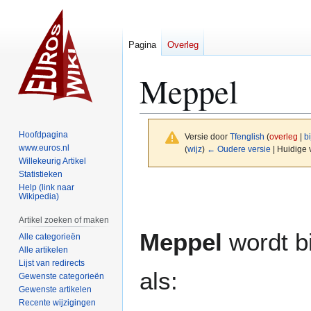
Pagina
Overleg
Meppel
Hoofdpagina
Versie door
Tfenglish
(
overleg
|
b
www.euros.nl
(
wijz
)
← Oudere versie
| Huidige 
Willekeurig Artikel
Statistieken
Naar
Naar
Help (link naar
Wikipedia)
navigatie
zoeken
springen
springen
Artikel zoeken of maken
Meppel
wordt b
Alle categorieën
Alle artikelen
Lijst van redirects
als:
Gewenste categorieën
Gewenste artikelen
Recente wijzigingen