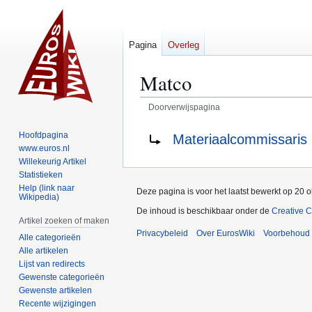
Pagina
Overleg
Matco
Doorverwijspagina
Naar
Naar
Doorverwijzing naar:
Hoofdpagina
Materiaalcommissaris
navigatie
zoeken
www.euros.nl
springen
springen
Willekeurig Artikel
Statistieken
Help (link naar
Deze pagina is voor het laatst bewerkt op 20 
Wikipedia)
De inhoud is beschikbaar onder de
Creative 
Artikel zoeken of maken
Privacybeleid
Over EurosWiki
Voorbehoud
Alle categorieën
Alle artikelen
Lijst van redirects
Gewenste categorieën
Gewenste artikelen
Recente wijzigingen