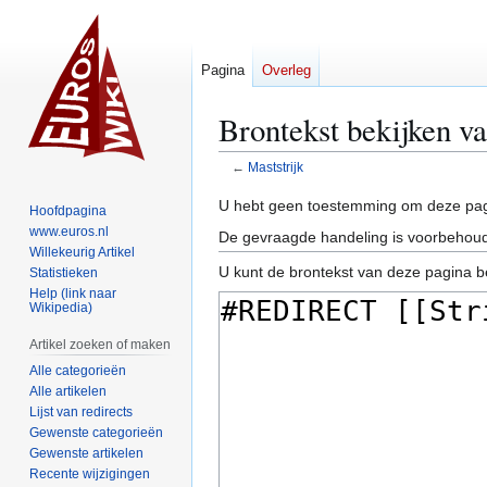
Pagina
Overleg
Brontekst bekijken va
←
Maststrijk
Naar
Naar
U hebt geen toestemming om deze pag
Hoofdpagina
navigatie
zoeken
www.euros.nl
De gevraagde handeling is voorbehoud
springen
springen
Willekeurig Artikel
U kunt de brontekst van deze pagina b
Statistieken
Help (link naar
Wikipedia)
Artikel zoeken of maken
Alle categorieën
Alle artikelen
Lijst van redirects
Gewenste categorieën
Gewenste artikelen
Recente wijzigingen