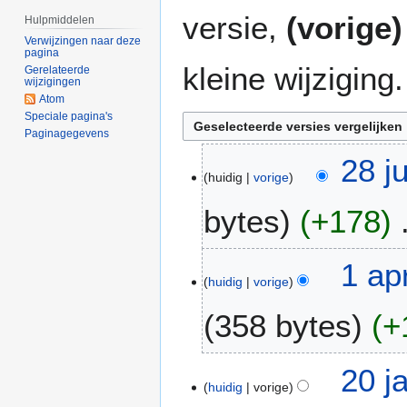
versie,
(vorige)
Hulpmiddelen
Verwijzingen naar deze
pagina
kleine wijziging.
Gerelateerde
wijzigingen
Atom
Speciale pagina's
Paginagegevens
2
28 j
huidig
vorige
8
j
bytes
+178
u
n
G
2
1
1 ap
e
0
huidig
vorige
a
e
2
p
358 bytes
+
n
3
r
b
2
e
G
0
2
20 j
w
e
0
huidig
vorige
0
e
e
8