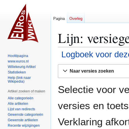
Pagina
Overleg
Lijn: versieg
Logboek voor deze
Hoofdpagina
www.euros.nl
Naar
Naar
Willekeurig Artikel
Naar versies zoeken
Statistieken
navigatie
zoeken
Help (link naar
springen
springen
Wikipedia)
Selectie voor ve
Artikel zoeken of maken
Alle categorieën
versies en toe
Alle artikelen
Lijst van redirects
Gewenste categorieën
Verklaring afko
Gewenste artikelen
Recente wijzigingen