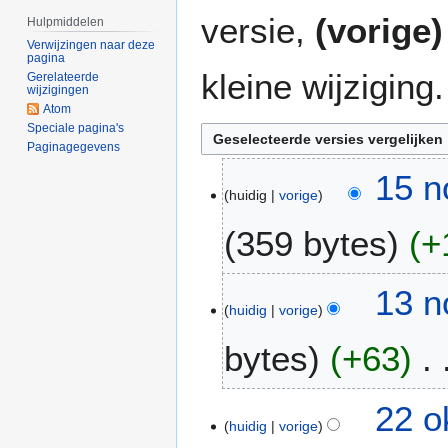
versie,
(vorige)
Hulpmiddelen
Verwijzingen naar deze
pagina
kleine wijziging.
Gerelateerde
wijzigingen
Atom
Speciale pagina's
Paginagegevens
1
15 n
huidig
vorige
5
n
359 bytes
+
o
v
G
2
1
13 n
e
0
huidig
vorige
3
e
0
n
bytes
+63
n
8
o
b
v
e
G
2
2
22 o
w
e
0
huidig
vorige
2
e
e
0