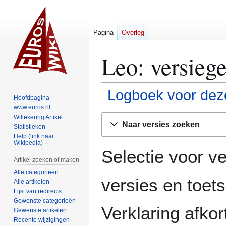
Pagina
Overleg
Leo: versieg
Logboek voor deze
Hoofdpagina
www.euros.nl
Naar
Naar
Willekeurig Artikel
Naar versies zoeken
Statistieken
navigatie
zoeken
Help (link naar
springen
springen
Wikipedia)
Selectie voor ve
Artikel zoeken of maken
Alle categorieën
versies en toe
Alle artikelen
Lijst van redirects
Gewenste categorieën
Verklaring afko
Gewenste artikelen
Recente wijzigingen