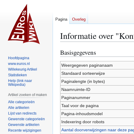
Pagina
Overleg
Informatie over "Kon
Basisgegevens
Naar
Naar
navigatie
zoeken
Hoofdpagina
www.euros.nl
springen
springen
Weergegeven paginanaam
Willekeurig Artikel
Standaard sorteerwijze
Statistieken
Help (link naar
Paginalengte (in bytes)
Wikipedia)
Naamruimte-ID
Artikel zoeken of maken
Paginanummer
Alle categorieën
Taal voor de pagina
Alle artikelen
Lijst van redirects
Pagina-inhoudsmodel
Gewenste categorieën
Indexering door robots
Gewenste artikelen
Aantal doorverwijzingen naar deze pa
Recente wijzigingen