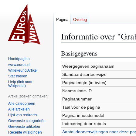
Pagina
Overleg
Informatie over "Gra
Basisgegevens
Naar
Naar
navigatie
zoeken
Hoofdpagina
www.euros.nl
springen
springen
Weergegeven paginanaam
Willekeurig Artikel
Standaard sorteerwijze
Statistieken
Help (link naar
Paginalengte (in bytes)
Wikipedia)
Naamruimte-ID
Artikel zoeken of maken
Paginanummer
Alle categorieën
Taal voor de pagina
Alle artikelen
Lijst van redirects
Pagina-inhoudsmodel
Gewenste categorieën
Indexering door robots
Gewenste artikelen
Aantal doorverwijzingen naar deze pa
Recente wijzigingen