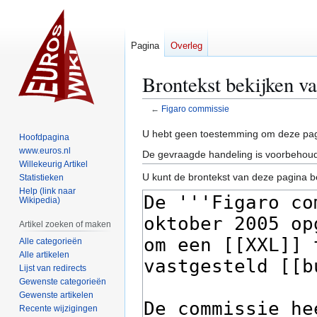
Pagina
Overleg
Brontekst bekijken v
←
Figaro commissie
Naar
Naar
U hebt geen toestemming om deze pag
Hoofdpagina
navigatie
zoeken
www.euros.nl
De gevraagde handeling is voorbehoud
springen
springen
Willekeurig Artikel
U kunt de brontekst van deze pagina b
Statistieken
Help (link naar
Wikipedia)
Artikel zoeken of maken
Alle categorieën
Alle artikelen
Lijst van redirects
Gewenste categorieën
Gewenste artikelen
Recente wijzigingen