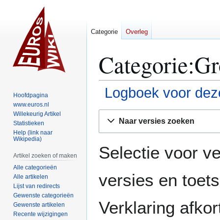
Categorie
Overleg
Categorie:Gr
Logboek voor deze
Hoofdpagina
www.euros.nl
Naar
Naar
Willekeurig Artikel
Naar versies zoeken
Statistieken
navigatie
zoeken
Help (link naar
springen
springen
Wikipedia)
Selectie voor ve
Artikel zoeken of maken
Alle categorieën
versies en toe
Alle artikelen
Lijst van redirects
Gewenste categorieën
Verklaring afko
Gewenste artikelen
Recente wijzigingen