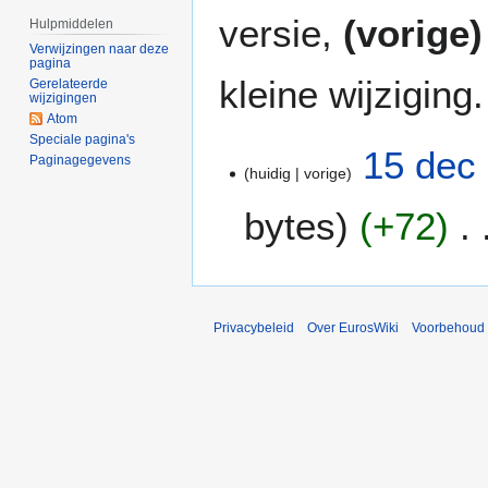
versie,
(vorige)
Hulpmiddelen
Verwijzingen naar deze
pagina
kleine wijziging.
Gerelateerde
wijzigingen
Atom
Speciale pagina's
1
15 dec
Paginagegevens
huidig
vorige
5
d
bytes
+72
e
c
G
2
e
0
e
0
Privacybeleid
Over EurosWiki
Voorbehoud
n
6
b
e
w
e
r
k