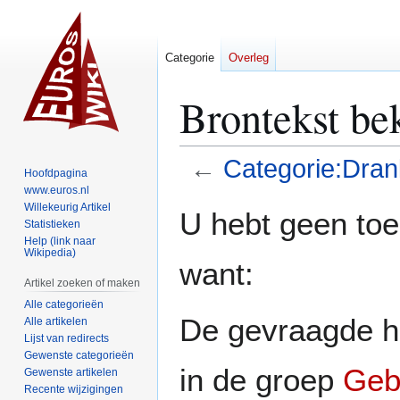
Categorie
Overleg
Brontekst be
←
Categorie:Dran
Hoofdpagina
www.euros.nl
Naar
Naar
Willekeurig Artikel
U hebt geen to
Statistieken
navigatie
zoeken
Help (link naar
springen
springen
Wikipedia)
want:
Artikel zoeken of maken
Alle categorieën
De gevraagde h
Alle artikelen
Lijst van redirects
Gewenste categorieën
in de groep
Geb
Gewenste artikelen
Recente wijzigingen