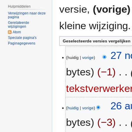
versie,
(vorige)
Hulpmiddelen
Verwijzingen naar deze
pagina
kleine wijziging.
Gerelateerde
wijzigingen
Atom
Speciale pagina's
Paginagegevens
2
27 n
huidig
vorige
7
n
bytes
−1
o
v
2
tekstverwerke
0
2
2
26 a
5
huidig
vorige
6
a
bytes
−3
u
g