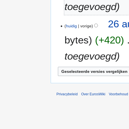
2
toegevoegd
0
2
26 a
4
huidig
vorige
bytes
+420
toegevoegd
Privacybeleid
Over EurosWiki
Voorbehoud