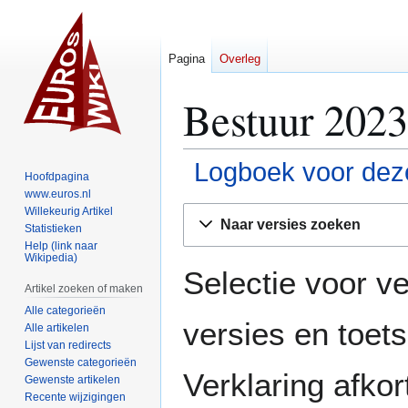
Pagina
Overleg
Bestuur 2023
Logboek voor deze
Hoofdpagina
www.euros.nl
Naar
Naar
Willekeurig Artikel
Naar versies zoeken
Statistieken
navigatie
zoeken
Help (link naar
springen
springen
Wikipedia)
Selectie voor ve
Artikel zoeken of maken
Alle categorieën
versies en toe
Alle artikelen
Lijst van redirects
Gewenste categorieën
Verklaring afko
Gewenste artikelen
Recente wijzigingen