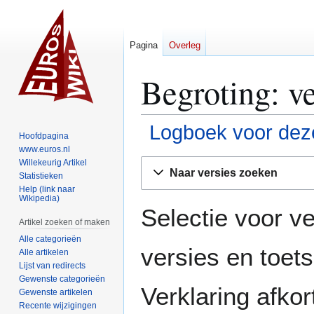
Pagina
Overleg
Begroting: v
Logboek voor deze
Hoofdpagina
www.euros.nl
Naar
Naar
Willekeurig Artikel
Naar versies zoeken
Statistieken
navigatie
zoeken
Help (link naar
springen
springen
Wikipedia)
Selectie voor ve
Artikel zoeken of maken
Alle categorieën
versies en toe
Alle artikelen
Lijst van redirects
Gewenste categorieën
Verklaring afko
Gewenste artikelen
Recente wijzigingen