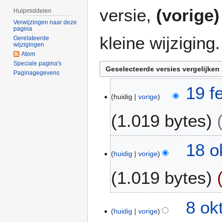
versie,
(vorige)
Hulpmiddelen
Verwijzingen naar deze
pagina
kleine wijziging.
Gerelateerde
wijzigingen
Atom
Speciale pagina's
Paginagegevens
1
19 f
huidig
vorige
9
f
1.019 bytes
e
b
2
1
18 o
0
huidig
vorige
8
0
o
1.019 bytes
9
k
t
G
2
8
8 ok
e
0
huidig
vorige
o
e
0