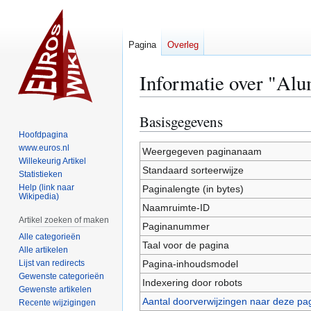
Pagina
Overleg
Informatie over "Al
Basisgegevens
Naar
Naar
navigatie
zoeken
Hoofdpagina
www.euros.nl
springen
springen
Weergegeven paginanaam
Willekeurig Artikel
Standaard sorteerwijze
Statistieken
Help (link naar
Paginalengte (in bytes)
Wikipedia)
Naamruimte-ID
Artikel zoeken of maken
Paginanummer
Alle categorieën
Taal voor de pagina
Alle artikelen
Lijst van redirects
Pagina-inhoudsmodel
Gewenste categorieën
Indexering door robots
Gewenste artikelen
Aantal doorverwijzingen naar deze pa
Recente wijzigingen