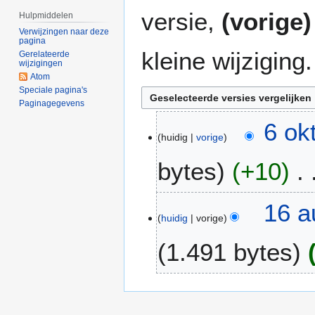
versie,
(vorige)
Hulpmiddelen
Verwijzingen naar deze
pagina
kleine wijziging.
Gerelateerde
wijzigingen
Atom
Speciale pagina's
Paginagegevens
6
6 ok
huidig
vorige
o
k
bytes
+10
t
2
G
0
1
16 a
e
0
huidig
vorige
6
e
7
a
1.491 bytes
n
u
b
g
e
G
2
w
e
0
e
e
0