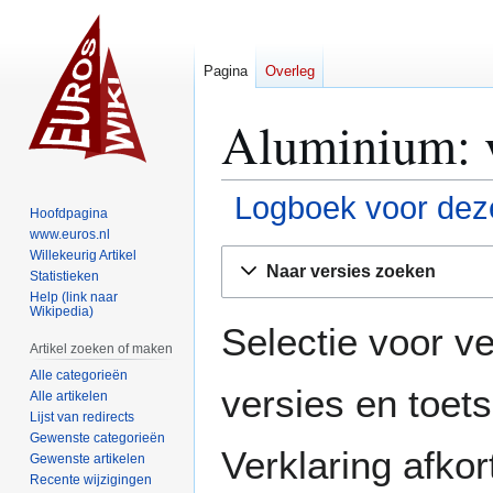
Pagina
Overleg
Aluminium: v
Logboek voor deze
Hoofdpagina
www.euros.nl
Naar
Naar
Willekeurig Artikel
Naar versies zoeken
Statistieken
navigatie
zoeken
Help (link naar
springen
springen
Wikipedia)
Selectie voor ve
Artikel zoeken of maken
Alle categorieën
versies en toe
Alle artikelen
Lijst van redirects
Gewenste categorieën
Verklaring afko
Gewenste artikelen
Recente wijzigingen